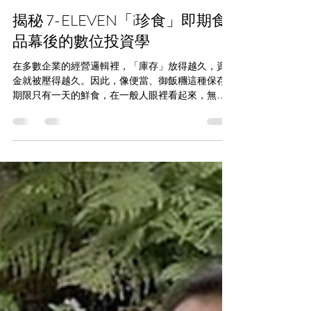
大綜顧問
7月2日
讀畢需時 3 分鐘
揭秘 7-ELEVEN「i珍食」即期食
品幕後的數位投資學
在多數企業的經營邏輯裡，「庫存」放得越久，資
金就被壓得越久。因此，像便當、御飯糰這種保存
期限只有一天的鮮食，在一般人眼裡看起來，無疑
是一門隨時會現賠、高風險的賠本生意。 然而在 7-
ELEVEN 的財報中，鮮食卻是貢獻營收與帶動毛利增
長的最核心引擎。