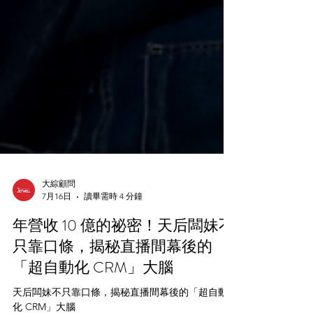
大綜顧問
7月16日
讀畢需時 4 分鐘
年營收 10 億的祕密！天后闆妹不