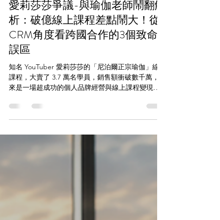
大綜顧問
6月10日
讀畢需時 4 分鐘
愛莉莎莎爭議-與瑜伽老師鬧翻解
析：破億線上課程差點鬧大！從
CRM角度看跨國合作的3個致命
誤區
知名 YouTuber 愛莉莎莎的「尼泊爾正宗瑜伽」線上
課程，大賣了 3.7 萬名學員，銷售額衝破數千萬，本
來是一場超成功的個人品牌經營與線上課程變現奇
蹟。 沒想到，日前合作的尼泊爾籍瑜伽老師拉傑
（Raj）突然在社群上發文，用「毒蛇」、「騙子」