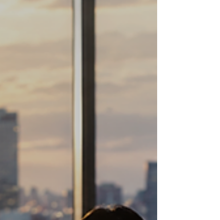
等重話，控訴愛莉莎莎分潤不公，還說自己只拿到
1% 的錢、來台灣時待遇被砍。