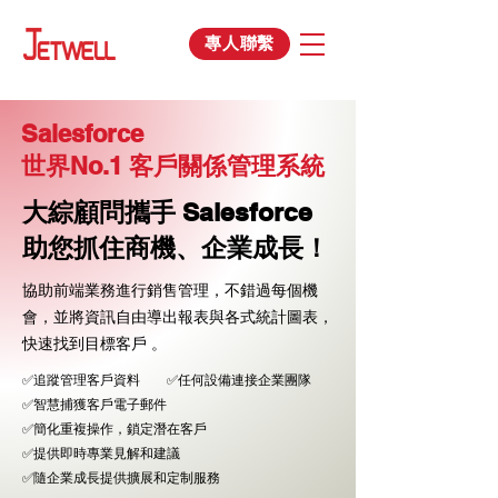
專人聯繫
Salesforce
世界No.1 客戶關係管理系統
大綜顧問攜手 Salesforce
助您抓住商機、企業成長！
協助前端業務進行銷售管理，不錯過每個機
會，並將資訊自由導出報表與各式統計圖表，
快速找到目標客戶 。
✅追蹤管理客戶資料 ✅任何設備連接企業團隊
✅智慧捕獲客戶電子郵件
✅簡化重複操作，鎖定潛在客戶
✅提供即時專業見解和建議
✅隨企業成長提供擴展和定制服務