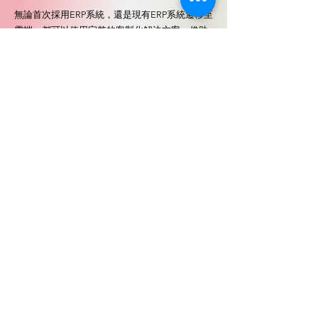
無論首次採用ERP系統，還是現有ERP系統遷移至
雲端，都可以使用完整的客製化解決方案，借助
人工智慧和商務分析，推動業務發展。
✅ 單一且富有擴充性的系統：整合所有企業相關資訊
✅ 為您解答企業關鍵的問題
✅ 隨時透過直覺式行動 APP 連線 ERP
✅ 只需 8-16 周即可完成導入
大綜電腦系統股份有限公司
｜企業軟體顧問暨諮詢事業群
台北：02-55821008 分機 704｜ 110台北市信義區松山路421號13樓
台中：04-23016491｜403 台中市民權路314巷11號7樓
高雄：07-3458011 分機 588｜807高雄市三民區九如一路502號20樓