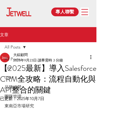
專人聯繫
文章
All Posts
大綜顧問
All Posts
2025年9月23日
讀畢需時 3 分鐘
【2025最新】導入Salesforce
ERP
CRM全攻略：流程自動化與
CRM
API整合的關鍵
品牌經營
團隊管理
已更新：
2025年10月7日
東南亞市場研究