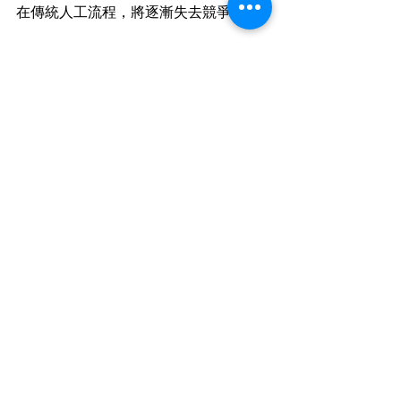
在傳統人工流程，將逐漸失去競爭力。
透過Salesforce Flow + API整合，台灣企
業可以打造高效、透明、可擴展的營運
模式。而選擇大綜作為您的Salesforce導
入顧問，將確保整個導入過程順利，並
最大化系統價值。
【加入 Jetwell 會員】你將獲得最新的產
業洞見、趨勢預測及專家建議，我們有
市場領先的專業 ERP／CRM 顧問，每月
精彩好文直送你的信箱。
CRM