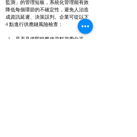
監測」的管理短板，系統化管理能有效
降低每個環節的不確定性，避免人治造
成資訊延遲、決策誤判。企業可從以下 
4 點進行供應鏈風險檢查：
是否具備即時夥伴資料視覺化平
台？
是否定期審核供應商財務與交期表
現？
是否有「異常自動通知機制」？
是否建立多供應商策略，防止單點
失誤
ERP
CRM
團隊管理