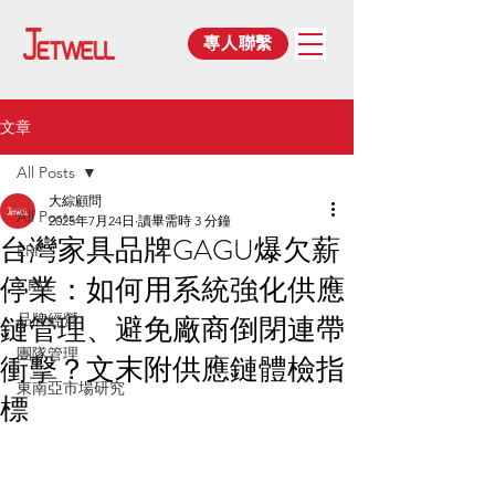
專人聯繫
文章
All Posts
大綜顧問
All Posts
2025年7月24日
讀畢需時 3 分鐘
台灣家具品牌GAGU爆欠薪
ERP
停業：如何用系統強化供應
CRM
鏈管理、避免廠商倒閉連帶
品牌經營
團隊管理
衝擊？文末附供應鏈體檢指
東南亞市場研究
標