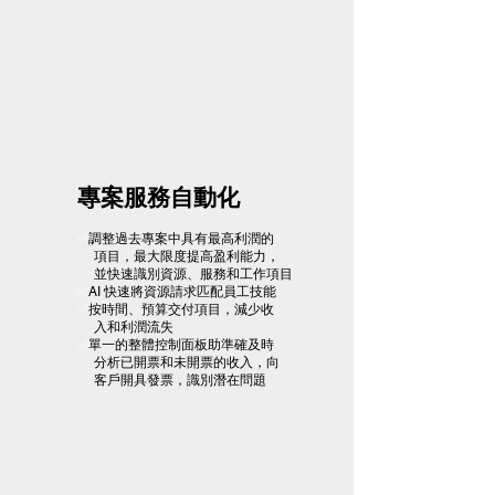
專案服務自動化
✅
​調整過去專案中具有最高利潤的
項目，最大限度提高盈利能力，
並快速識別資源、服務和工作項目
✅
AI 快速將資源請求匹配員工技能
✅
按時間、預算交付項目，減少收
入和利潤流失
✅
單一的整體控制面板助準確及時
分析已開票和未開票的收入，向
​ 客戶開具發票，識別潛在問題