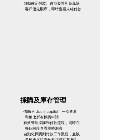
✅
自動確定付款、逾期發票和高風險
客戶優先順序，即時查看未結付款
採購及庫存管理
✅
借助 AI Joule copilot，一次查看​
​ 和更改所有採購申請
✅
有效管理採購到付款流程，同時在
每個階段查看即時洞察
✅
自動化採購到付款工作流程，並以
各種維度級別分析採購訂單 PO、