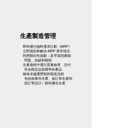
生產製造管理
✅
​即時運行物料需求計劃（MRP）
✅
​立即識別和解決 MRP 異常情況
✅
​利用類比性規劃：及早識別產能
​ 問題、短缺和瓶頸
✅
生產過程中運行質量檢查，交付
符合既定品質標準的產品
✅
確保卓越運營和跨製造流程
包括按庫存生產、按訂單生產和
按訂單設計）順利優化生產