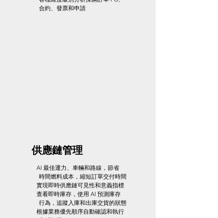
合約、發票和申請
供應鏈管理
✅
​AI 最佳運力、車輛和路線，節省
時間燃料成本，縮短訂單交付時間
✅
實現即時供應鏈可見性和意義指標
✅
​查看即時庫存，使用 AI 預測庫存
行為，追蹤入庫和出庫交貨的狀態
✅
根據業務優先順序自動確認和執行