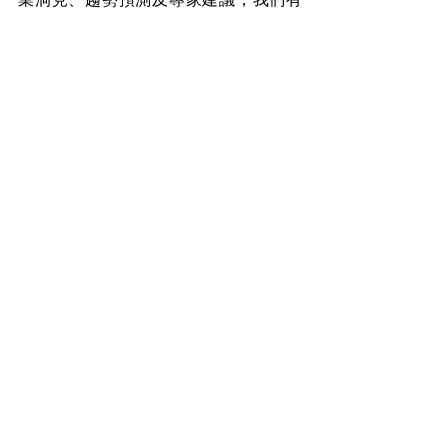
市場領先的專業 ERP／CRM 顧問，每月
精彩好文直送你的信箱。
CRM
查看全部
最新文章