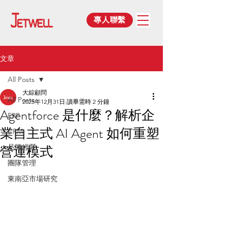
專人聯繫
文章
All Posts
大綜顧問
All Posts
2025年12月31日
讀畢需時 2 分鐘
Agentforce 是什麼？解析企
ERP
業自主式 AI Agent 如何重塑
CRM
營運模式
品牌經營
團隊管理
東南亞市場研究