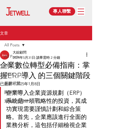
專人聯繫
文章
All Posts
大綜顧問
All Posts
2024年5月31日
讀畢需時 2 分鐘
企業數位轉型必備指南：掌
ERP
握ERP導入 的三個關鍵階段
CRM
品牌經營
已更新：
2025年1月8日
企業導入企業資源規劃（ERP）
團隊管理
系統是一項戰略性的投資，其成
東南亞市場研究
功實現需要謹慎計劃和綜合策
略。首先，企業應該進行全面的
業務分析，這包括仔細檢視企業