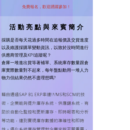
免費報名，歡迎踴躍參加！​
活 動 亮 點 與 來 賓 簡 介
採購是否每天花過多時間在追報價及交貨進度
以及維護採購單變動資訊，以致於沒時間進行
供應商管理及KPI追蹤呢？
倉庫一堆進出貨等著補單、系統庫存數量跟倉
庫實際數量對不起來，每年盤點動用一堆人力
物力但結果仍然不盡理想嗎?
藉由通過SAP B1 ERP串連WMS和SCM的技
術，企業能夠提升庫存系統、供應鏈系統，有
助於自動化監控和更新庫存、即時報表和分析
等功能，達到實現庫存數據的準確性和即時
性。優化系統庫存管理對企業來說至關重要，