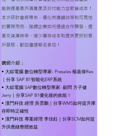
能夠提高客戶滿意度及交付能力並節省成本！
本次研討會將帶來，優化供應鏈效率和可見性
的實際用例，強調企業如何通過合作開發，提
高交貨準時率、減少庫存成本和提供更好的客
戶服務，歡迎儘速報名參加！
​講師介紹
：
• 大綜電腦 數位轉型專家- Presales 楊嘉偉Rex
｜分享 SAP B1智能化ERP系統
• 大綜電腦 SAP數位轉型專家- 顧問 方子健
Jerry｜分享SAP B1優化後的效能！
• 漢門科技 經理 吳雲鵬｜分享WMS如何提升庫
存即時正確性
• 漢門科技 專案經理 李佳鈺｜分享SCM如何提
升供應鏈整體效益