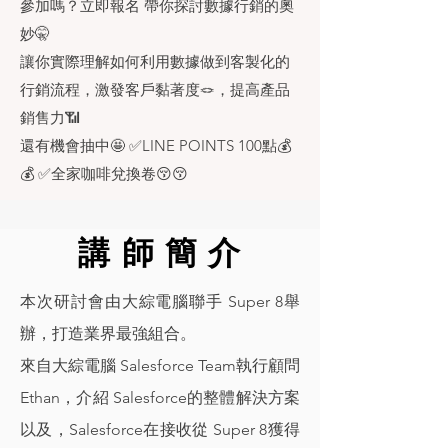
參加嗎？立即報名 帶你探討數據行銷的奧
妙🤫
讓你實際理解如何利用數據做到客製化的
行銷流程，激發客戶黏著度🪢，提高產品
銷售力📶
還有機會抽中🤩 ✅LINE POINTS 100點💰
💰 ✅全家咖啡兌換卷😚😚
講 師 簡 介
本次研討會由
大綜電腦聯手 Super 8舉
辦，打造業界最強組合。
來自大綜電腦 Salesforce Team執行顧問
Ethan，介紹 Salesforce的整體解決方案
以及，
Salesforce在接收從 Super 8獲得