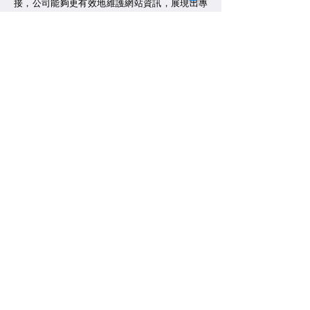
接，公司能夠更有效地維護網站資訊，展現出專
業的形象，吸引更多潛在客戶。
這場轉型不僅是技術和策略的提升，更是一個全
方位的文化變革，將共創推向一個全新的境界，
它引領著企業勇於迎接未知的挑戰，並通過堅實
的步伐走向成功，為實現永續經營的目標不斷努
力著。
看更多成功案例
了解共創教練