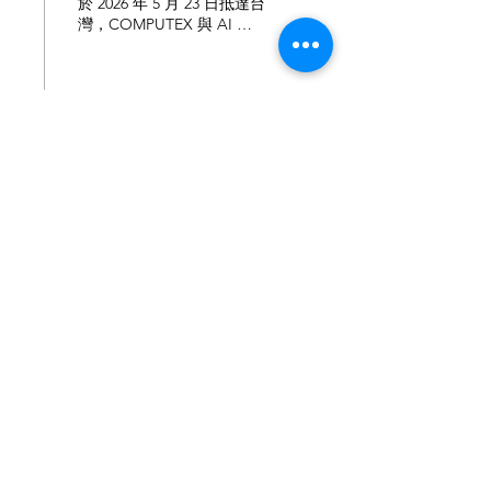
先搞定你的數據地基
於 2026 年 5 月 23 日抵達台
灣，COMPUTEX 與 AI 的
相關話題再次席捲產業, 特
別是新一代 AI 超級電腦平
台「Vera Rubin」。黃仁勳
明確指出，這是輝達史上、
甚至可能是台灣史上最大規
12
0
1
模、最快速的產品導入，單
一 Vera Rubin 系統即由近
200 萬個零組件組成，需仰
賴 150 家台灣生態系夥伴共
同協作打造。 當這種規模的
「代理式 AI (Agentic AI)」
硬體基礎設施正在成形，許
多經營者心中浮現了一個疑
大綜電腦系統股份有限公司
｜企業軟體顧問暨諮詢事業群
問：「既然 AI 已經進入超
台北：02-55821008 分機 704｜ 110台北市信義區松山路421號13樓
級電腦時代，我們是否還需
台中：04-23016491｜403 台中市民權路314巷11號7樓
高雄：07-3458011 分機 588｜807高雄市三民區九如一路502號20樓
要傳統的 ERP (企業資源規
之1
劃系統)？」
陳君豪Howard 副總經理：0972-299-697