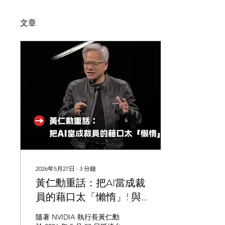
文章
2026年5月27日
∙
3
分鐘
黃仁勳重話：把AI當成裁
員的藉口太「懶惰」! 與
其拿 AI 當裁員藉口，不如
隨著 NVIDIA 執行長黃仁勳