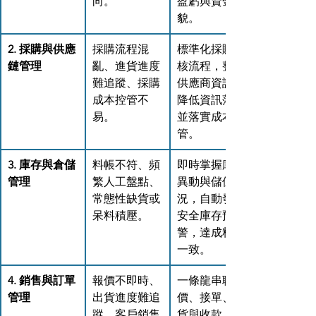
向。
盈虧與資金樣
貌。
2. 採購與供應
採購流程混
標準化採購審
鏈管理
亂、進貨進度
核流程，整合
難追蹤、採購
供應商資訊，
成本控管不
降低資訊落差
易。
並落實成本控
管。
3. 庫存與倉儲
料帳不符、頻
即時掌握庫存
管理
繁人工盤點、
異動與儲位狀
常態性缺貨或
況，自動發出
呆料積壓。
安全庫存預
警，達成料帳
一致。
4. 銷售與訂單
報價不即時、
一條龍串聯報
管理
出貨進度難追
價、接單、出
蹤、客戶銷售
貨與收款，自