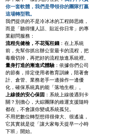
你一套軟體，我們是帶領你的團隊打贏
這場轉型戰。
我們提供的不是冷冰冰的工程師思維，
而是「聽得懂人話、貼近你日常」的專
業顧問服務：
流程先健檢，不花冤枉錢
：在上系統
前，先幫你抓出辦公室最卡的流程，把
毒瘤切掉，再把好的流程放進系統裡。
量身打造的漸進式體驗
：依據你們公司
的節奏，排定使用者教育訓練，陪著會
計、倉管、業務老手一邊操作一邊優
化，確保系統真的能「落地生根」。
上線後的安心保固
：系統上線後遇到卡
關？別擔心，大綜團隊的維運支援隨時
都在，不會讓你變成系統孤兒。
不用把數位轉型想得很偉大、很遙遠，
它其實就是從「讓大家每天提早一小時
下班」開始。