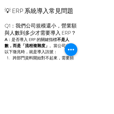
💡 ERP 系統導入常見問題
Q1：我們公司規模還小，營業額
與人數到多少才需要導入 ERP？
A
：是否導入 ERP 的關鍵指標
不是人
數，而是「流程複雜度」
。當公司出現
以下徵兆時，就是導入訊號：
跨部門資料開始對不起來，需要頻
繁開會確認數字。
Excel 表格超過 5 個以上在互相參
照、公式常常跑掉。
帳務與庫存出現時間差，導致管理
階層無法即時做決策。
一般而言，當企業年營業額達到穩
定規模，且有跨部門（如業務、倉
管、財務）橫向溝通需求時，就是
切入的最佳時機。