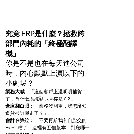
究竟 ERP是什麼？拯救跨
部門內耗的「終極翻譯
機」
你是不是也在每天進公司
時，內心默默上演以下的
小劇場？
業務大喊
：「這個客戶上週明明補貨
了，為什麼系統顯示庫存是 0？」
倉庫翻白眼
：「業務沒開單，我怎麼知
道貨被誰搬走了？」
會計在哭泣
：「不要再給我各自點交的 
Excel 檔了！這裡有五個版本，到底哪一