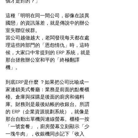
個才是對的？」
這種「明明在同一間公司，卻像在談異
國戀」的資訊落差，就是傳說中的辦公
室失聯症候群。
當公司越做越大，老闆發現每天都在處
理這些跨部門的「恩怨情仇」時，這時
候，大家口中常提到的 ERP 系統，就是
那台拯救辦公室和平的「終極翻譯
機」。
到底ERP是什麼 ？如果把公司比喻成一
家連鎖美式餐廳：業務是前面的點餐櫃
檯。倉庫與採購是後面的廚房和備料
庫。財務則是最後結帳的收銀台。所謂
的 ERP（企業資源規劃系統），就像是
那台自動出單機與連線螢幕。櫃檯一按
「一號套餐」，廚房螢幕立刻顯示「少
一塊牛肉」，收銀機同步記下「收入 