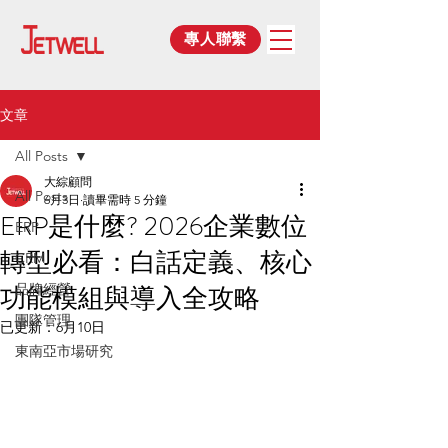
專人聯繫
文章
All Posts
大綜顧問
All Posts
6月3日
讀畢需時 5 分鐘
ERP是什麼? 2026企業數位
ERP
轉型必看：白話定義、核心
CRM
功能模組與導入全攻略
品牌經營
團隊管理
已更新：
6月10日
東南亞市場研究