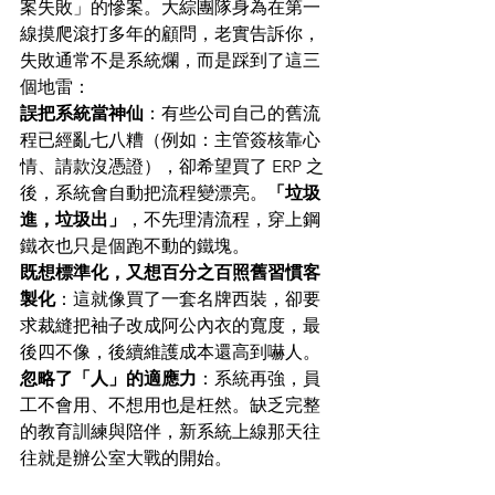
案失敗」的慘案。大綜團隊身為在第一
線摸爬滾打多年的顧問，老實告訴你，
失敗通常不是系統爛，而是踩到了這三
個地雷：
誤把系統當神仙
：有些公司自己的舊流
程已經亂七八糟（例如：主管簽核靠心
情、請款沒憑證），卻希望買了 ERP 之
後，系統會自動把流程變漂亮。
「垃圾
進，垃圾出」
，不先理清流程，穿上鋼
鐵衣也只是個跑不動的鐵塊。
既想標準化，又想百分之百照舊習慣客
製化
：這就像買了一套名牌西裝，卻要
求裁縫把袖子改成阿公內衣的寬度，最
後四不像，後續維護成本還高到嚇人。
忽略了「人」的適應力
：系統再強，員
工不會用、不想用也是枉然。缺乏完整
的教育訓練與陪伴，新系統上線那天往
往就是辦公室大戰的開始。