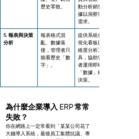
歷史零散。
動分析銷售數
據以洞察客戶
需求。
5. 報表與決策
報表格式混
提供系統化可
分析
亂、數據落
視化看板與多
後，管理者只
維度分析工
能看歷史「數
具，協助管理
字」。
者運用即時
「數據」精準
決策。
為什麼企業導入 ERP 常常
失敗？
你在網路上一定常看到「某某公司花了
大錢導入系統，最後員工集體抗議、專