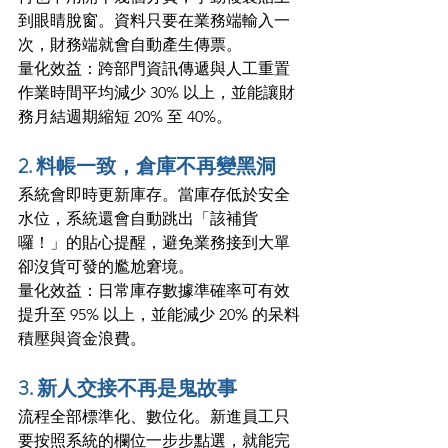
到眼睛脫窗。資料只要在業務端輸入一
次，財務端就會自動產生傳票。
量化效益：跨部門資訊傳遞與人工重置
作業時間平均減少 30% 以上，並能讓財
務月結週期縮短 20% 至 40%。
2. 料帳一致，倉庫不再變黑洞
系統會即時更新庫存。當庫存低於安全
水位，系統還會自動跳出「該補貨
囉！」的貼心提醒，避免業務接到大單
卻沒貨可發的尷尬窘境。
量化效益：日常庫存數據準確率可有效
提升至 95% 以上，並能減少 20% 的呆料
積壓與資金浪費。
3. 新人交接不再是鬼故事
流程全部標準化、數位化。新進員工只
要按照系統的欄位一步步點選，就能完