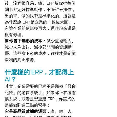
後，流程很容易走鐘。ERP 幫你把每個
關卡都定好標準動作，不管誰來操作，
出的單、做的帳都是標準化的。這就是
為什麼說 ERP 是企業的「數位大腦」，
它讓企業即使規模再大，運作起來還是
很有條理。
幫你省下無形的成本
：減少重複輸入、
減少人為出錯、減少部門間的資訊斷
層。這些省下來的成本，往往才是企業
淨利的真正來源。
什麼樣的 ERP，才配得上 
AI？
其實，企業需要的已經不是那種「只會
記帳」的老舊系統了。如果你正在考慮
換系統，或者是想重建 ERP，你該找的
是能做到這三點的幫手：
它是高品質數據的源頭
：產、銷、人、