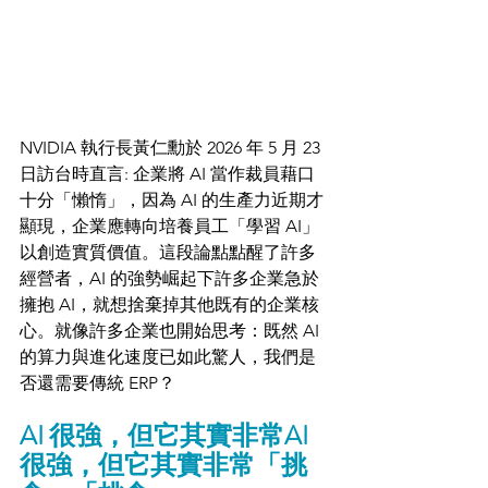
裁員的藉口太「懶惰」!
NVIDIA 執行長黃仁勳於 2026 年 5 月 23 
日訪台時直言: 企業將 AI 當作裁員藉口
十分「懶惰」，因為 AI 的生產力近期才
顯現，企業應轉向培養員工「學習 AI」
以創造實質價值。這段論點點醒了許多
經營者，AI 的強勢崛起下許多企業急於
擁抱 AI，就想捨棄掉其他既有的企業核
心。就像許多企業也開始思考：既然 AI 
的算力與進化速度已如此驚人，我們是
否還需要傳統 ERP？
AI 很強，但它其實非常
AI 
很強，但它其實非常「挑