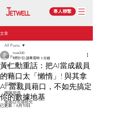
專人聯繫
文章
All Posts
nuw330
All Posts
5月27日
讀畢需時 3 分鐘
黃仁勳重話：把AI當成裁員
ERP
的藉口太「懶惰」! 與其拿
CRM
AI 當裁員藉口，不如先搞定
品牌經營
團隊管理
你的數據地基
東南亞市場研究
已更新：
6月10日