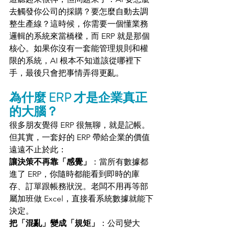
去觸發你公司的採購？要怎麼自動去調
整生產線？這時候，你需要一個懂業務
邏輯的系統來當橋樑，而 ERP 就是那個
核心。如果你沒有一套能管理規則和權
限的系統，AI 根本不知道該從哪裡下
手，最後只會把事情弄得更亂。
為什麼 ERP 才是企業真正
的大腦？
很多朋友覺得 ERP 很無聊，就是記帳。
但其實，一套好的 ERP 帶給企業的價值
遠遠不止於此：
讓決策不再靠「感覺」
：當所有數據都
進了 ERP，你隨時都能看到即時的庫
存、訂單跟帳務狀況。老闆不用再等部
屬加班做 Excel，直接看系統數據就能下
決定。
把「混亂」變成「規矩」
：公司變大