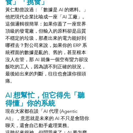
食」
「挑食」
黃仁勳曾說過：「數據是 AI 的燃料。」
他把現代企業比喻成一座「AI 工廠」。
這個邏輯很簡單：如果你蓋了一座世界
頂級的發電廠，但輸入的原料卻是品質
不穩定的垃圾，那產出來的電力能好到
哪裡去？對公司來說，如果你的 ERP 系
統裡面的數據是亂的、舊的，甚至根本
沒人在管，那 AI 就像一個空有蠻力卻沒
飯吃的工人，因為讀不到正確的狀況，
最後給出來的判斷，往往也會讓你很頭
痛。
AI 想幫忙，但它得先「聽
得懂」你的系統
現在大家都在談「AI 代理 (Agentic 
AI)」，意思就是未來的 AI 不只是會陪你
聊天，還會自己動手處理業務。
這聽起來很神，但問題來了：AI 要怎麼