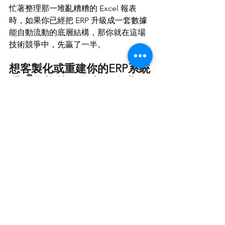
忙著整理那一堆亂糟糟的 Excel 報表
時，如果你已經把 ERP 升級成一套數據
能自動流動的底層結構，那你就在這場
技術競爭中，先贏了一半。
想客製化或重建你的ERP系統
嗎?
👇
歡迎填限量表單,免費一
對一諮詢服務
免費客製諮詢
查看全部
最新文章